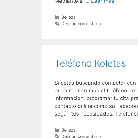
Teléfono
Mediante el …
Leer más
Peluquerí
Low
Categorías
Belleza
Cost
Deja un comentario
Teléfono Koletas
Si estás buscando contactar con K
proporcionaremos el teléfono de 
información, programar tu cita p
contacto online como su Faceboo
según tus necesidades. Teléfonos
Categorías
Belleza
Deja un comentario