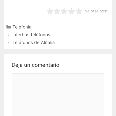
Valorar post
Categorías
Telefonía
Navegación
Interbus teléfonos
de
Teléfonos de Alitalia
entradas
Deja un comentario
Comentario