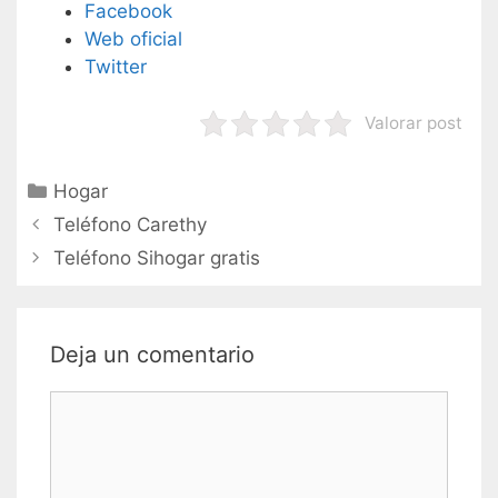
Facebook
Web oficial
Twitter
Valorar post
Categorías
Hogar
Navegación
Teléfono Carethy
de
Teléfono Sihogar gratis
entradas
Deja un comentario
Comentario