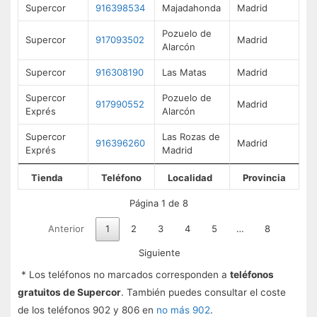
Supercor
916398534
Majadahonda
Madrid
Pozuelo de
Supercor
917093502
Madrid
Alarcón
Supercor
916308190
Las Matas
Madrid
Supercor
Pozuelo de
917990552
Madrid
Exprés
Alarcón
Supercor
Las Rozas de
916396260
Madrid
Exprés
Madrid
Tienda
Teléfono
Localidad
Provincia
Página 1 de 8
Anterior
1
2
3
4
5
…
8
Siguiente
* Los teléfonos no marcados corresponden a
teléfonos
gratuitos de Supercor
. También puedes consultar el coste
de los teléfonos 902 y 806 en
no más 902
.