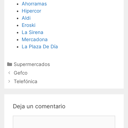
Ahorramas
Hipercor
Aldi
Eroski
La Sirena
Mercadona
La Plaza De Día
Categorías
Supermercados
Navegación
Gefco
de
Telefónica
entradas
Deja un comentario
Comentario