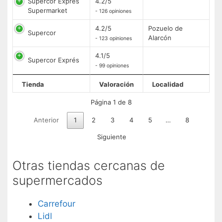
Supercor Exprés
4.2/5
Supermarket
- 126 opiniones
4.2/5
Pozuelo de
Supercor
Alarcón
- 123 opiniones
4.1/5
Supercor Exprés
- 99 opiniones
Tienda
Valoración
Localidad
Página 1 de 8
Anterior
1
2
3
4
5
…
8
Siguiente
Otras tiendas cercanas de
supermercados
Carrefour
Lidl