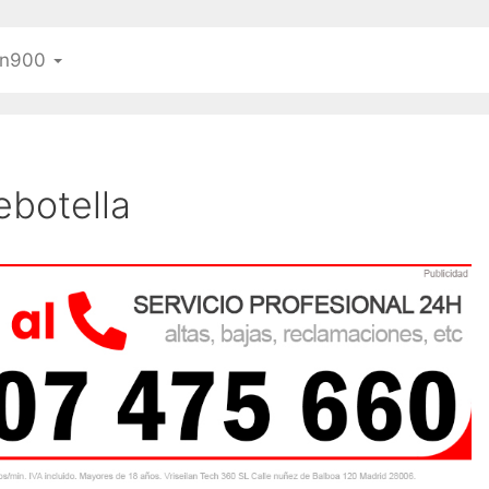
n900
ebotella