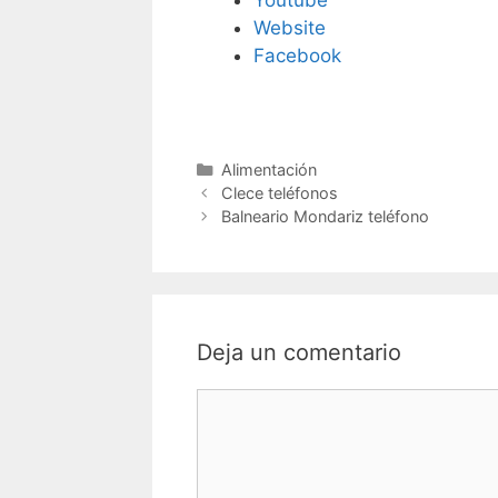
Youtube
Website
Facebook
Categorías
Alimentación
Navegación
Clece teléfonos
de
Balneario Mondariz teléfono
entradas
Deja un comentario
Comentario