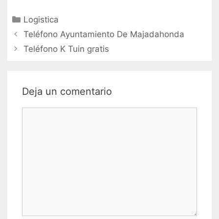
Categorías
Logistica
Navegación
Teléfono Ayuntamiento De Majadahonda
de
Teléfono K Tuin gratis
entradas
Deja un comentario
Comentario