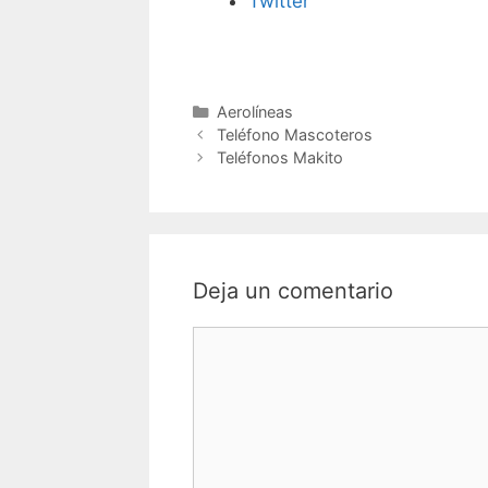
Twitter
Categorías
Aerolíneas
Navegación
Teléfono Mascoteros
de
Teléfonos Makito
entradas
Deja un comentario
Comentario