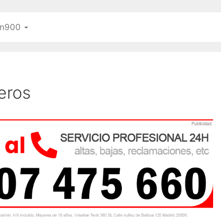
n900
eros