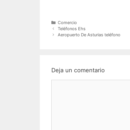
Categorías
Comercio
Navegación
Teléfonos Ehs
de
Aeropuerto De Asturias teléfono
entradas
Deja un comentario
Comentario