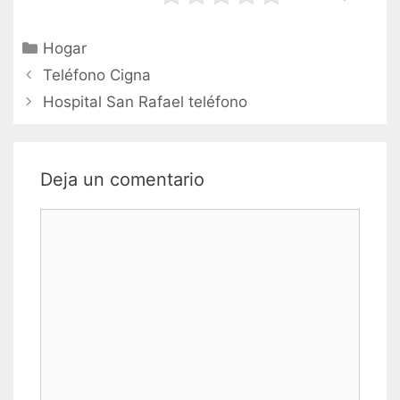
Categorías
Hogar
Navegación
Teléfono Cigna
de
Hospital San Rafael teléfono
entradas
Deja un comentario
Comentario