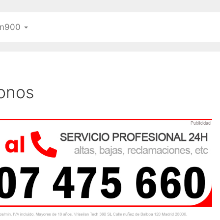
n900
fonos