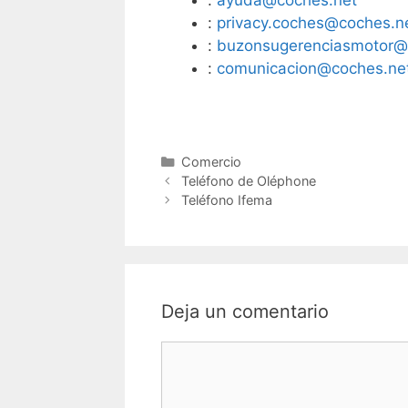
:
ayuda@coches.net
:
privacy.coches@coches.n
:
buzonsugerenciasmotor@
:
comunicacion@coches.ne
Categorías
Comercio
Navegación
Teléfono de Oléphone
de
Teléfono Ifema
entradas
Deja un comentario
Comentario