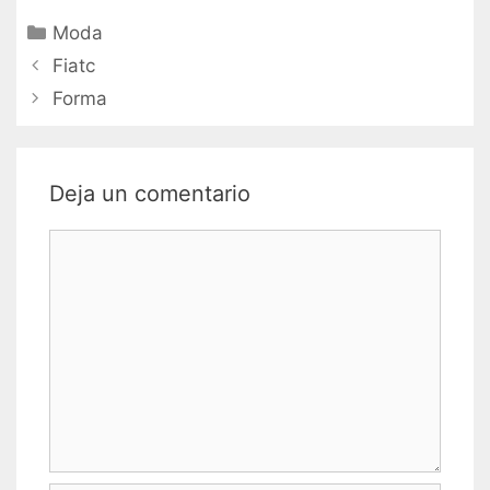
Categorías
Moda
Navegación
Fiatc
de
Forma
entradas
Deja un comentario
Comentario