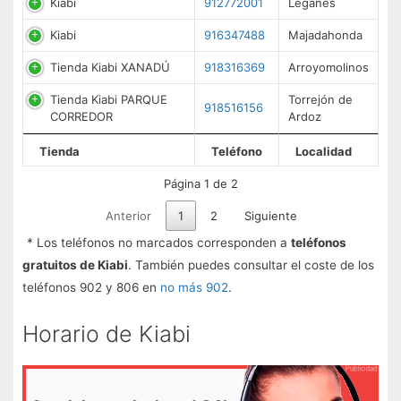
Kiabi
912772001
Leganés
Kiabi
916347488
Majadahonda
Tienda Kiabi XANADÚ
918316369
Arroyomolinos
Tienda Kiabi PARQUE
Torrejón de
918516156
CORREDOR
Ardoz
Tienda
Teléfono
Localidad
Página 1 de 2
Anterior
1
2
Siguiente
* Los teléfonos no marcados corresponden a
teléfonos
gratuitos de Kiabi
. También puedes consultar el coste de los
teléfonos 902 y 806 en
no más 902
.
Horario de Kiabi