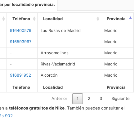
r por localidad o provincia:
Teléfono
Localidad
Provincia
916400579
Las Rozas de Madrid
Madrid
916593967
Madrid
-
Arroyomolinos
Madrid
-
Rivas-Vaciamadrid
Madrid
916891952
Alcorcón
Madrid
Teléfono
Localidad
Provincia
Anterior
1
2
3
Siguiente
den a
teléfonos gratuitos de Nike
. También puedes consultar el
ás 902
.