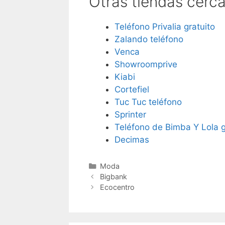
Otras tiendas cer
Teléfono Privalia gratuito
Zalando teléfono
Venca
Showroomprive
Kiabi
Cortefiel
Tuc Tuc teléfono
Sprinter
Teléfono de Bimba Y Lola g
Decimas
Categorías
Moda
Navegación
Bigbank
de
Ecocentro
entradas