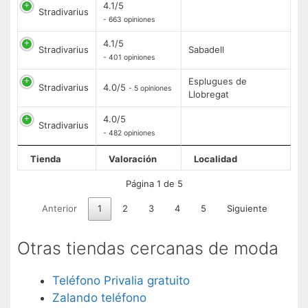
4.1/5
Stradivarius
- 663 opiniones
4.1/5
Stradivarius
Sabadell
- 401 opiniones
Esplugues de
Stradivarius
4.0/5
- 5 opiniones
Llobregat
4.0/5
Stradivarius
- 482 opiniones
Tienda
Valoración
Localidad
Página 1 de 5
Anterior
1
2
3
4
5
Siguiente
Otras tiendas cercanas de moda
Teléfono Privalia gratuito
Zalando teléfono