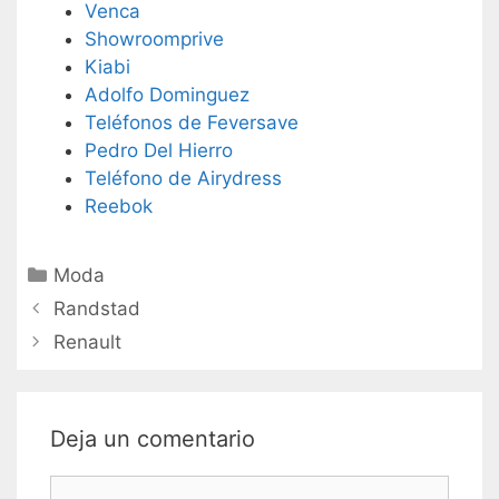
Venca
Showroomprive
Kiabi
Adolfo Dominguez
Teléfonos de Feversave
Pedro Del Hierro
Teléfono de Airydress
Reebok
Categorías
Moda
Navegación
Randstad
de
Renault
entradas
Deja un comentario
Comentario