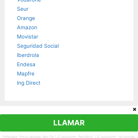
Seur
Orange
Amazon
Movistar
Seguridad Social
Iberdrola
Endesa
Mapfre
Ing Direct
Contacto
Política de privacidad
Aviso legal
LLAMAR
© 2026 Teléfono y Horario
•
Aviso Legal
Publicidad. Precio llamada: Red Fija 1,21 euros/min. Red Móvil. 1,57 euros/min. IVA incluido.