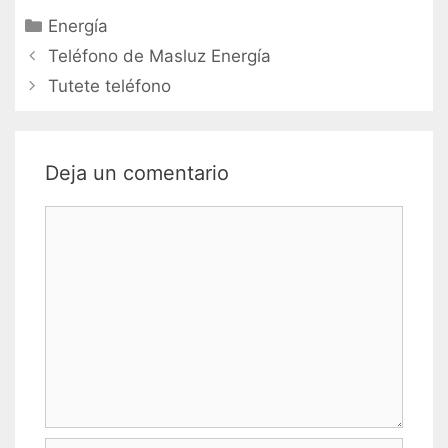
Categorías
Energía
Navegación
Teléfono de Masluz Energía
de
Tutete teléfono
entradas
Deja un comentario
Comentario